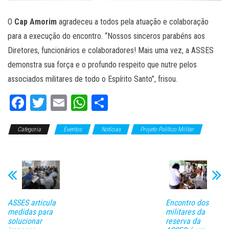
O
Cap Amorim
agradeceu a todos pela atuação e colaboração
para a execução do encontro. “Nossos sinceros parabéns aos
Diretores, funcionários e colaboradores! Mais uma vez, a ASSES
demonstra sua força e o profundo respeito que nutre pelos
associados militares de todo o Espírito Santo”, frisou.
Fa
T
E
W
C
ce
wi
m
ha
o
Categoria
bo
tt
Eventos
ail
ts
Notícias
m
Projeto Político Militar
Slide
ok
er
A
pa
pp
rti
lh
ar
ASSES articula
Encontro dos
medidas para
militares da
solucionar
reserva da