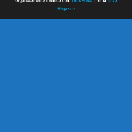
Orgulhosamente mantido com
WordPress
|
Tema:
Envo
Magazine