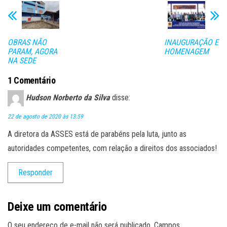
ok
er
A
pa
pp
rti
lh
OBRAS NÃO
INAUGURAÇÃO E
ar
PARAM, AGORA
HOMENAGEM
NA SEDE
1 Comentário
Hudson Norberto da Silva
disse:
22 de agosto de 2020 às 13:59
A diretora da ASSES está de parabéns pela luta, junto as
autoridades competentes, com relação a direitos dos associados!
Responder
Deixe um comentário
O seu endereço de e-mail não será publicado.
Campos