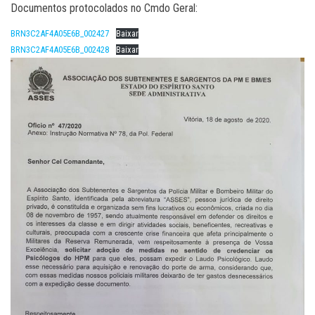
Documentos protocolados no Cmdo Geral:
BRN3C2AF4A05E6B_002427
Baixar
BRN3C2AF4A05E6B_002428
Baixar