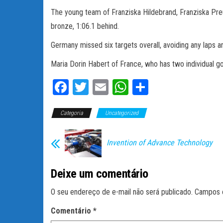
The young team of Franziska Hildebrand, Franziska Preu
bronze, 1:06.1 behind.
Germany missed six targets overall, avoiding any laps a
Maria Dorin Habert of France, who has two individual g
Fa
T
E
W
C
ce
wi
m
ha
o
Categoria
bo
tt
Uncategorized
ail
ts
m
ok
er
A
pa
Invention of Advance Technology
pp
rti
lh
Deixe um comentário
ar
O seu endereço de e-mail não será publicado.
Campos 
Comentário
*