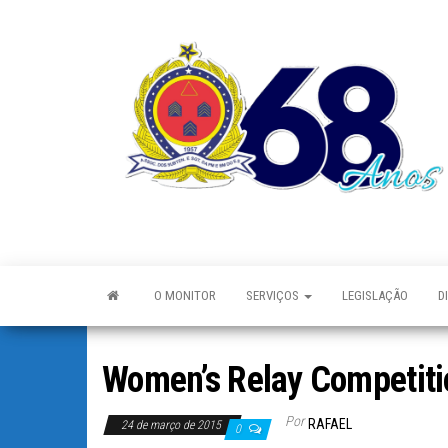
O MONITOR
SERVIÇOS
LEGISLAÇÃO
D
Women’s Relay Competiti
Por
RAFAEL
24 de março de 2015
0