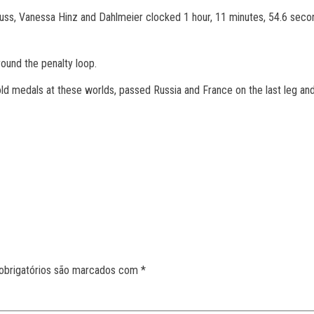
ss, Vanessa Hinz and Dahlmeier clocked 1 hour, 11 minutes, 54.6 second
round the penalty loop.
old medals at these worlds, passed Russia and France on the last leg an
obrigatórios são marcados com
*