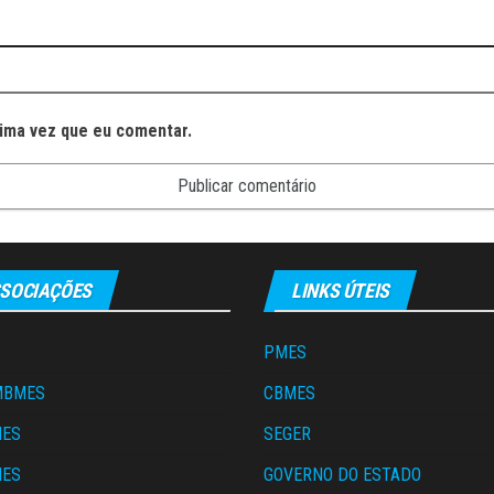
ima vez que eu comentar.
SOCIAÇÕES
LINKS ÚTEIS
PMES
MBMES
CBMES
MES
SEGER
MES
GOVERNO DO ESTADO