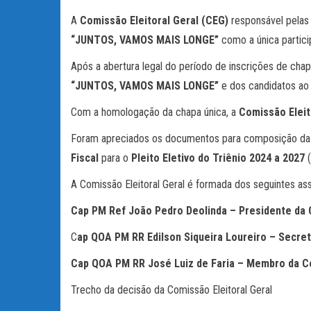
A
Comissão Eleitoral Geral (CEG)
responsável pelas
“JUNTOS, VAMOS MAIS LONGE”
como a única particip
Após a abertura legal do período de inscrições de ch
“JUNTOS, VAMOS MAIS LONGE”
e dos candidatos ao 
Com a homologação da chapa única, a
Comissão Eleit
Foram apreciados os documentos para composição d
Fiscal
para o
Pleito Eletivo do Triênio 2024 a 2027
(
A Comissão Eleitoral Geral é formada dos seguintes as
Cap PM Ref João Pedro Deolinda – Presidente da 
C
ap QOA PM RR Edilson Siqueira Loureiro – Secret
Cap QOA PM RR José Luiz de Faria – Membro da Co
Trecho da decisão da Comissão Eleitoral Geral