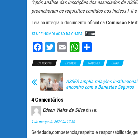
“Após análise das inscrições dos associados da ASSES
preencheram os requisitos contidos nos incisos I, Il e
Leia na integra o documento oficial da
Comissão Eleit
ATA-DE-HOMOLACAO-DA-CHAPA
Baixar
Fa
T
E
W
C
ce
wi
m
ha
o
Categoria
bo
tt
Eventos
ail
ts
Notícias
m
Slide
ok
er
A
pa
ASSES amplia relações instituciona
pp
rti
encontro com a Banestes Seguros
lh
4 Comentários
ar
Edson Vieira da Silva
disse:
1 de março de 2024 às 17:50
Seriedade,competencia,respeito e responsabilidade,ge