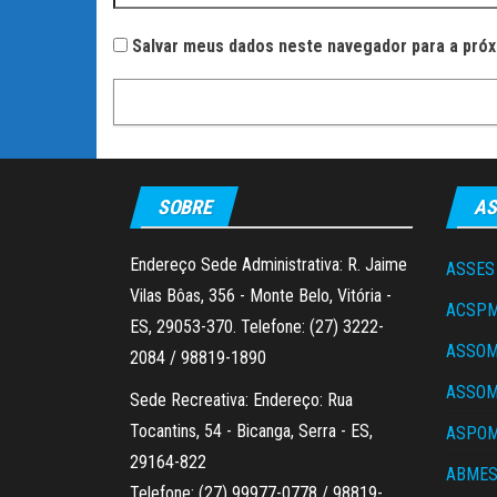
Salvar meus dados neste navegador para a próx
SOBRE
AS
Endereço Sede Administrativa: R. Jaime
ASSES
Vilas Bôas, 356 - Monte Belo, Vitória -
ACSP
ES, 29053-370. Telefone: (27) 3222-
ASSO
2084 / 98819-1890
ASSO
Sede Recreativa: Endereço: Rua
Tocantins, 54 - Bicanga, Serra - ES,
ASPOM
29164-822
ABME
Telefone: (27) 99977-0778 / 98819-