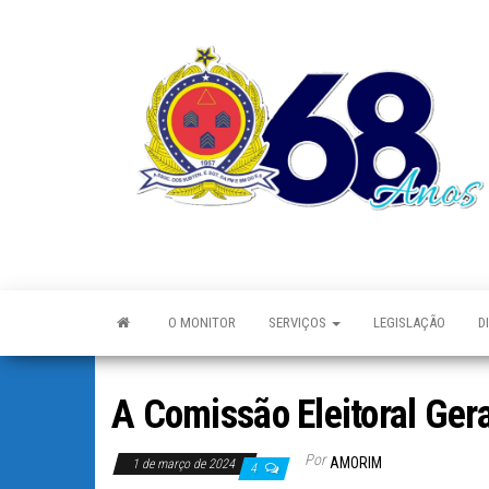
O MONITOR
SERVIÇOS
LEGISLAÇÃO
D
A Comissão Eleitoral Ger
Por
AMORIM
1 de março de 2024
4