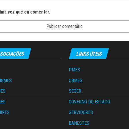
ima vez que eu comentar.
SOCIAÇÕES
LINKS ÚTEIS
PMES
MBMES
CBMES
MES
SEGER
MES
GOVERNO DO ESTADO
IRES
SERVIDORES
S
BANESTES