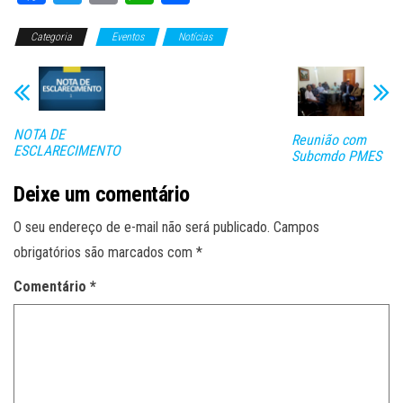
ce
wi
m
ha
o
Categoria
bo
tt
Eventos
ail
ts
Notícias
m
ok
er
A
pa
pp
rti
lh
NOTA DE
Reunião com
ESCLARECIMENTO
ar
Subcmdo PMES
Deixe um comentário
O seu endereço de e-mail não será publicado.
Campos
obrigatórios são marcados com
*
Comentário
*