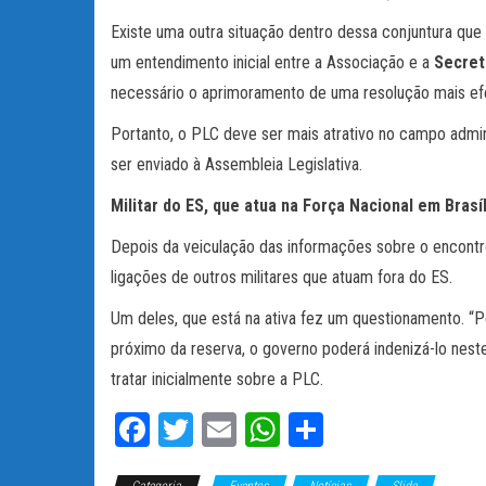
Existe uma outra situação dentro dessa conjuntura que
um entendimento inicial entre a Associação e a
Secret
necessário o aprimoramento de uma resolução mais efe
Portanto, o PLC deve ser mais atrativo no campo admin
ser enviado à Assembleia Legislativa.
Militar do ES, que atua na Força Nacional em Bras
Depois da veiculação das informações sobre o encont
ligações de outros militares que atuam fora do ES.
Um deles, que está na ativa fez um questionamento. “Po
próximo da reserva, o governo poderá indenizá-lo nes
tratar inicialmente sobre a PLC.
Fa
T
E
W
C
ce
wi
m
ha
o