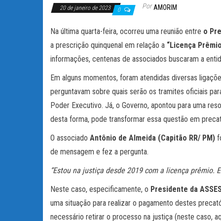
Por
AMORIM
20 de janeiro de 2023
0
Na última quarta-feira, ocorreu uma reunião entre
o Pr
a prescrição quinquenal em relação a
“Licença Prêmi
informações, centenas de associados buscaram a entid
Em alguns momentos, foram atendidas diversas ligações
perguntavam sobre quais serão os tramites oficiais p
Poder Executivo. Já, o Governo, apontou para uma reso
desta forma, pode transformar essa questão em precat
O associado
Antônio de Almeida (Capitão RR/ PM)
f
de mensagem e fez a pergunta.
“Estou na justiça desde 2019 com a licença prêmio. E
Neste caso, especificamente, o
Presidente da ASSE
uma situação para realizar o pagamento destes precató
necessário retirar o processo na justiça (neste caso, a