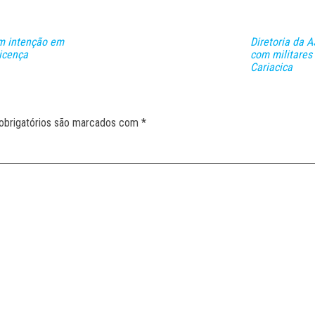
em intenção em
Diretoria da A
icença
com militares
Cariacica
obrigatórios são marcados com
*