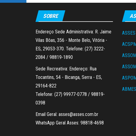
SOBRE
AS
Endereço Sede Administrativa: R. Jaime
ASSES
Vilas Bôas, 356 - Monte Belo, Vitória -
ACSP
ES, 29053-370. Telefone: (27) 3222-
ASSO
2084 / 98819-1890
ASSO
Sede Recreativa: Endereço: Rua
Tocantins, 54 - Bicanga, Serra - ES,
ASPOM
29164-822
ABME
Telefone: (27) 99977-0778 / 98819-
0398
Email Geral: asses@asses.com.br
WhatsApp Geral Asses: 98818-4698