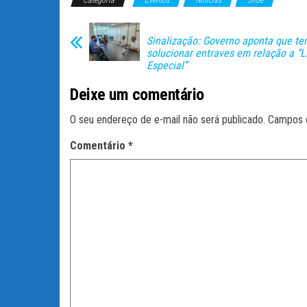
Categoria
bo
tt
Eventos
ail
ts
Notícias
m
Slide
ok
er
A
pa
Sinalização: Governo aponta que t
pp
rti
solucionar entraves em relação a “L
Especial”
lh
ar
Deixe um comentário
O seu endereço de e-mail não será publicado.
Campos 
Comentário
*