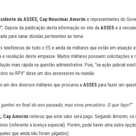
esidente da ASSES, Cap Neucimar Amorim
e representantes do Gove
o”.
Depois da publicação desta informação no site da
ASSES
e a veicul
ade para sanar dúvidas pertinentes ao tema.
 telefônicas de todo o ES e ainda de militares que estão em atuação e
ara a resolução deste empasse. Muitos militares possuem solicitações 
lução mais rápida na questão administrativa. Pois, “na ação judicial 
ório ou RPV” disse um dos assessores na reunião.
oi um dos diversos militares que procurou a
ASSES
para fazer um questi
 ganhei no final do ano passado, mas virou precatório. O que faço?”
S, Cap Amorim
reiterou que este valor será pago. Segundo Amorim, os 
rios (referente a licença especial). Porém, pode haver uma outra opçã
queles que ainda não foram julgados).