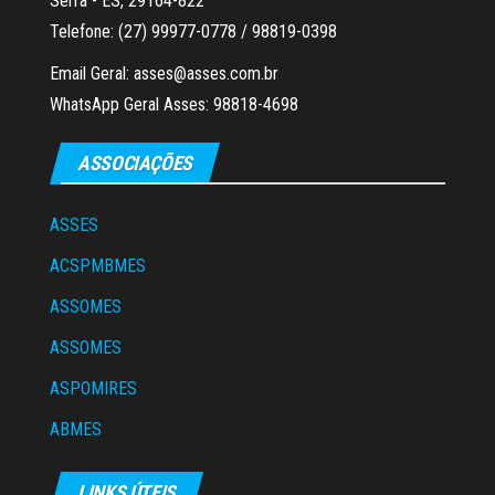
Serra - ES, 29164-822
Telefone: (27) 99977-0778 / 98819-0398
Email Geral: asses@asses.com.br
WhatsApp Geral Asses: 98818-4698
ASSOCIAÇÕES
ASSES
ACSPMBMES
ASSOMES
ASSOMES
ASPOMIRES
ABMES
LINKS ÚTEIS