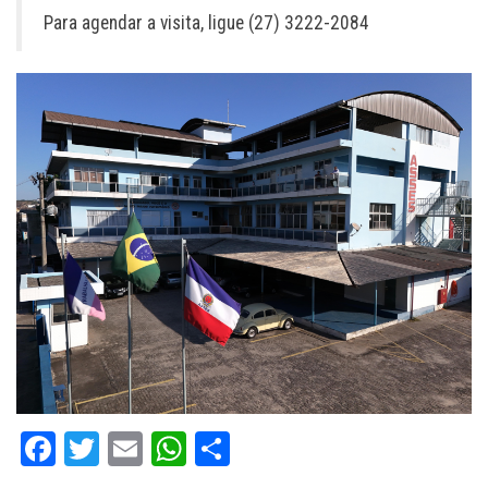
Para agendar a visita, ligue (27) 3222-2084
Fa
T
E
W
C
ce
wi
m
ha
o