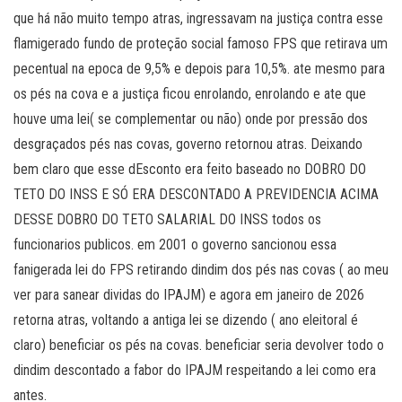
que há não muito tempo atras, ingressavam na justiça contra esse
flamigerado fundo de proteção social famoso FPS que retirava um
pecentual na epoca de 9,5% e depois para 10,5%. ate mesmo para
os pés na cova e a justiça ficou enrolando, enrolando e ate que
houve uma lei( se complementar ou não) onde por pressão dos
desgraçados pés nas covas, governo retornou atras. Deixando
bem claro que esse dEsconto era feito baseado no DOBRO DO
TETO DO INSS E SÓ ERA DESCONTADO A PREVIDENCIA ACIMA
DESSE DOBRO DO TETO SALARIAL DO INSS todos os
funcionarios publicos. em 2001 o governo sancionou essa
fanigerada lei do FPS retirando dindim dos pés nas covas ( ao meu
ver para sanear dividas do IPAJM) e agora em janeiro de 2026
retorna atras, voltando a antiga lei se dizendo ( ano eleitoral é
claro) beneficiar os pés na covas. beneficiar seria devolver todo o
dindim descontado a fabor do IPAJM respeitando a lei como era
antes.