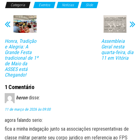
Categoria
bo
tt
Eventos
ail
ts
Notícias
m
Slide
ok
er
A
pa
pp
rti
lh
Honra, Tradição
Assembleia
ar
e Alegria: A
Geral nesta
Grande Festa
quarta-feira, dia
tradicional de 1º
11 em Vitória
de Maio da
ASSES está
Chegando!
1 Comentário
heron
disse:
11 de março de 2026 às 09:00
agora falando serio:
fica a minha indagação junto sa associações representativas de
classe militar perante seu corpo juridico em referencia ao FPS