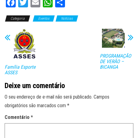
Fa
T
E
W
C
ce
wi
m
ha
o
Categoria
bo
tt
Eventos
ail
ts
Notícias
m
ok
er
A
pa
pp
rti
lh
PROGRAMAÇÃO
ar
DE VERÃO –
Família Esporte
BICANGA
ASSES
Deixe um comentário
O seu endereço de e-mail não será publicado.
Campos
obrigatórios são marcados com
*
Comentário
*