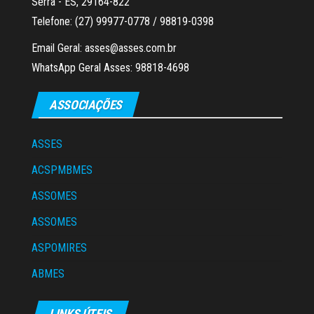
Serra - ES, 29164-822
Telefone: (27) 99977-0778 / 98819-0398
Email Geral: asses@asses.com.br
WhatsApp Geral Asses: 98818-4698
ASSOCIAÇÕES
ASSES
ACSPMBMES
ASSOMES
ASSOMES
ASPOMIRES
ABMES
LINKS ÚTEIS