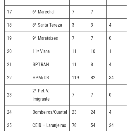
17
6ª Marechal
7
7
18
8ª Santa Tereza
3
3
4
19
9ª Marataizes
7
7
0
20
11ª Viana
11
10
1
21
BPTRAN
11
8
4
22
HPM/DS
119
82
34
3
2º Pel. V.
23
7
7
0
Imigrante
24
Bombeiros/Quartel
23
24
4
25
CEIB – Laranjeiras
78
54
24