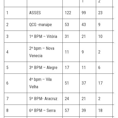
1
2
1
ASSES
122
99
23
2
QCG -maruipe
53
43
9
1
3
1º BPM – Vitória
31
21
10
2º bpm – Nova
4
11
9
2
Venecia
5
3º BPM – Alegre
17
11
6
4º bpm – Vila
6
51
37
17
Velha
7
5º BPM- Aracruz
24
21
2
1
8
6º BPM – Serra
57
39
18