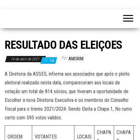
RESULTADO DAS ELEIÇOES
Por
AMORIM
14 de abril de 2021
12
A Diretoria da ASSES, informa aos associados que após o pleito
eleitoral realizado nesta data, compareceram aos locais de
votação um total de 814 sócios, que tiveram a oportunidade de
Escolher a nova Diretoria Executiva e os membros do Conselho
Fiscal para o trienio 2021/2024: Sendo Eleita a Chapa 1, No rumo
certo com 595 votos validos.
CHAPA
CHAPA
ORDEM
VOTANTES
LOCAIS
N