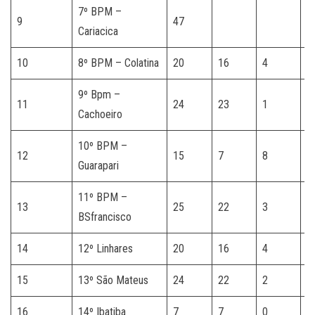
7º BPM –
9
47
Cariacica
10
8º BPM – Colatina
20
16
4
9º Bpm –
11
24
23
1
Cachoeiro
10º BPM –
12
15
7
8
Guarapari
11º BPM –
13
25
22
3
BSfrancisco
14
12º Linhares
20
16
4
15
13º São Mateus
24
22
2
16
14º Ibatiba
7
7
0