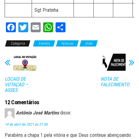
Sgt Pratinha
Fa
T
E
W
C
ce
wi
m
ha
o
Categoria
bo
tt
Eventos
ail
ts
Notícias
m
Slide
ok
er
A
pa
pp
rti
lh
LOCAIS DE
NOTA DE
ar
VOTAÇAO –
FALECIMENTO
ASSES
12 Comentários
Antônio José Martins
disse:
14 de abril de 2021 às 21:58
Parabéns a chapa 1 pela vitória e que Deus continue abençoando