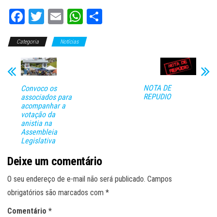
Fa
T
E
W
C
ce
wi
m
ha
o
Categoria
bo
tt
Notícias
ail
ts
m
ok
er
A
pa
pp
rti
NOTA DE
Convoco os
lh
REPUDIO
associados para
ar
acompanhar a
votação da
anistia na
Assembleia
Legislativa
Deixe um comentário
O seu endereço de e-mail não será publicado.
Campos
obrigatórios são marcados com
*
Comentário
*