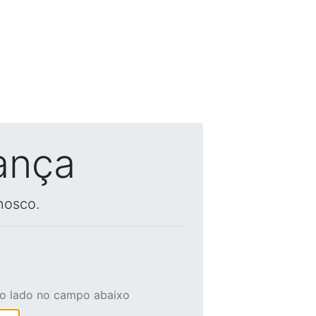
ança
nosco.
ao lado no campo abaixo