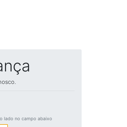
ança
nosco.
ao lado no campo abaixo