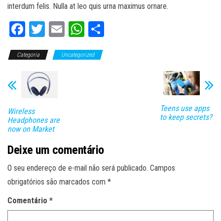
interdum felis. Nulla at leo quis urna maximus ornare.
Fa
T
E
W
C
ce
wi
m
ha
o
Categoria
bo
tt
Uncategorized
ail
ts
m
ok
er
A
pa
pp
rti
lh
Teens use apps
Wireless
to keep secrets?
ar
Headphones are
now on Market
Deixe um comentário
O seu endereço de e-mail não será publicado.
Campos
obrigatórios são marcados com
*
Comentário
*