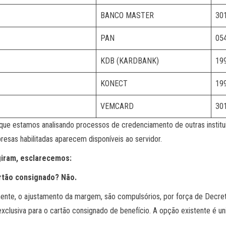
BANCO MASTER
30
PAN
05
KDB (KARDBANK)
19
KONECT
19
VEMCARD
30
ez que estamos analisando processos de credenciamento de outras insti
esas habilitadas aparecem disponíveis ao servidor.
giram, esclarecemos:
rtão consignado? Não.
e, o ajustamento da margem, são compulsórios, por força de Decreto. 
clusiva para o cartão consignado de benefício. A opção existente é un