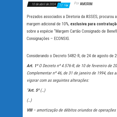
Por
AMORIM
10 de abril de 2024
12
Prezados associados a Diretoria da ASSES, procurou a
margem adicional de 10%,
exclusiva para contrataçã
sobre a espécie “Margem Cartão Consignado de Benefíci
Consignações – ECONSIG.
Considerando o Decreto 5482-R, de 24 de agosto de 2
Art. 1º
O Decreto nº 4.576-R, de
10 de fevereiro
de 20
Complementar nº 46, de
31 de janeiro
de 1994, das alí
vigorar com as seguintes alterações:
“
Art. 5º
(…)
(…)
VIII
– amortização de débitos oriundos de operações 