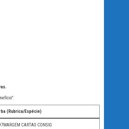
ivas.
efício”:
rba (Rubrica/Espécie)
97MARGEM CARTAO CONSIG