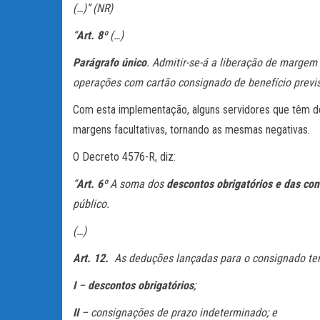
(…)” (NR)
“
Art. 8º
(…)
Parágrafo único
. Admitir-se-á a liberação de margem
operações com cartão consignado de benefício previsto
Com esta implementação, alguns servidores que têm de
margens facultativas, tornando as mesmas negativas.
O Decreto 4576-R, diz:
“
Art. 6º
A soma dos
descontos obrigatórios
e das co
público.
(…)
Art. 12.
As deduções lançadas para o consignado
te
I
–
descontos obrigatórios
;
II
– consignações de prazo indeterminado; e