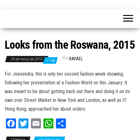
Looks from the Roswana, 2015
Por
RAFAEL
24 de março de 2015
0
For Joesendra, this is only her second fashion week showing,
following her presentation at a Fashion World on this January. It
was meant to be about getting back out there and doing it on its
own over Street Market in New York and London, as well as IT
Hong Kong, approached her about orders.
Fa
T
E
W
C
ce
wi
m
ha
o
Categoria
Uncategorized