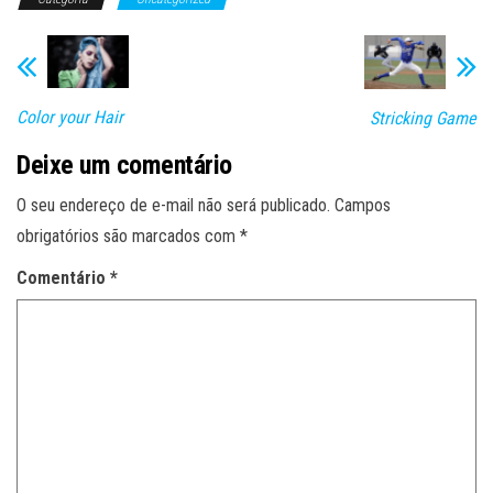
bo
tt
ail
ts
m
ok
er
A
pa
pp
rti
lh
Color your Hair
Stricking Game
ar
Deixe um comentário
O seu endereço de e-mail não será publicado.
Campos
obrigatórios são marcados com
*
Comentário
*