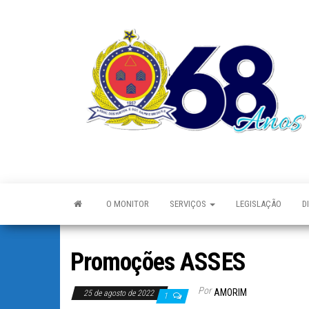
O MONITOR
SERVIÇOS
LEGISLAÇÃO
D
Promoções ASSES
Por
AMORIM
25 de agosto de 2022
1