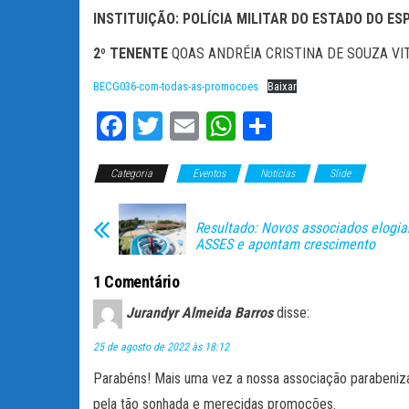
INSTITUIÇÃO: POLÍCIA MILITAR DO ESTADO DO ES
2º TENENTE
QOAS ANDRÉIA CRISTINA DE SOUZA VITÓRIO
BECG036-com-todas-as-promocoes
Baixar
Fa
T
E
W
C
ce
wi
m
ha
o
Categoria
bo
tt
Eventos
ail
ts
Notícias
m
Slide
ok
er
A
pa
Resultado: Novos associados elogi
pp
rti
ASSES e apontam crescimento
lh
1 Comentário
ar
Jurandyr Almeida Barros
disse:
25 de agosto de 2022 às 18:12
Parabéns! Mais uma vez a nossa associação parabeniza
pela tão sonhada e merecidas promoções.