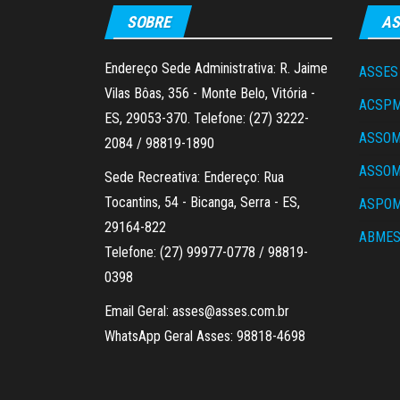
SOBRE
AS
Endereço Sede Administrativa: R. Jaime
ASSES
Vilas Bôas, 356 - Monte Belo, Vitória -
ACSP
ES, 29053-370. Telefone: (27) 3222-
ASSO
2084 / 98819-1890
ASSO
Sede Recreativa: Endereço: Rua
Tocantins, 54 - Bicanga, Serra - ES,
ASPOM
29164-822
ABME
Telefone: (27) 99977-0778 / 98819-
0398
Email Geral: asses@asses.com.br
WhatsApp Geral Asses: 98818-4698