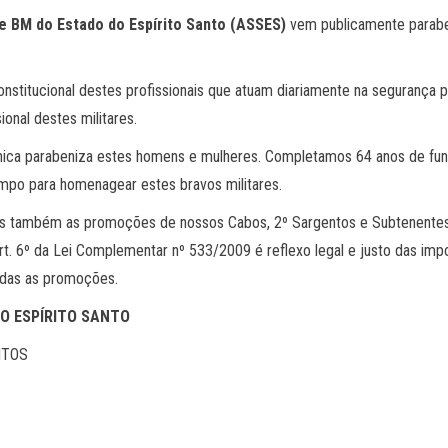
e BM do Estado do Espírito Santo (ASSES)
vem publicamente paraben
stitucional destes profissionais que atuam diariamente na segurança p
ional destes militares.
nica parabeniza estes homens e mulheres. Completamos 64 anos de fund
empo para homenagear estes bravos militares.
 também as promoções de nossos Cabos, 2º Sargentos e Subtenentes. 
o Art. 6º da Lei Complementar nº 533/2009 é reflexo legal e justo das i
todas as promoções.
DO ESPÍRITO SANTO
NTOS