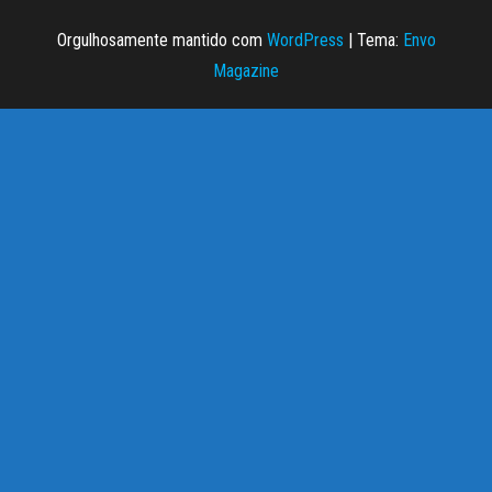
Orgulhosamente mantido com
WordPress
|
Tema:
Envo
Magazine