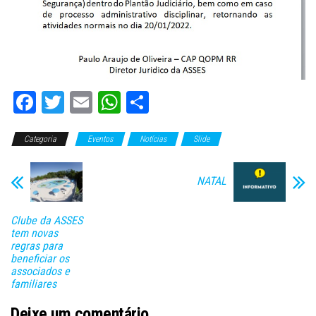
Fa
T
E
W
C
ce
wi
m
ha
o
Categoria
bo
tt
Eventos
ail
ts
Notícias
m
Slide
ok
er
A
pa
NATAL
pp
rti
lh
Clube da ASSES
ar
tem novas
regras para
beneficiar os
associados e
familiares
Deixe um comentário