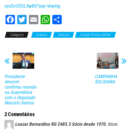
xyuDcUSOL3wBX?usp=sharing
Fa
T
E
W
C
ce
wi
m
ha
o
Categoria
bo
tt
Eventos
ail
ts
Notícias
m
Projeto Político Militar
Slide
ok
er
A
pa
pp
rti
lh
ar
Presidente
CAMPANHA
Amorim
SOLIDARIA
confirma reunião
na Assembleia
com o Deputado
Marcelo Santos
2 Comentários
Leazar Bernardino RG 2483.3 Sócio desde 1970.
disse: