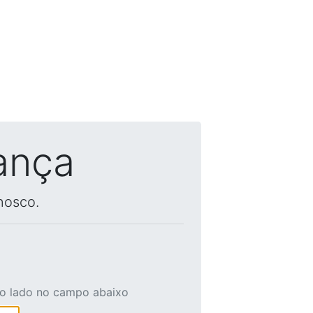
ança
nosco.
ao lado no campo abaixo