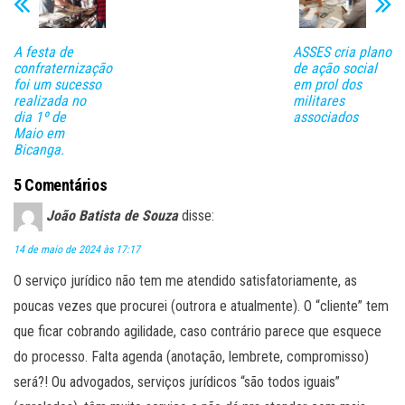
pp
rti
lh
A festa de
ASSES cria plano
ar
confraternização
de ação social
foi um sucesso
em prol dos
realizada no
militares
dia 1º de
associados
Maio em
Bicanga.
5 Comentários
João Batista de Souza
disse:
14 de maio de 2024 às 17:17
O serviço jurídico não tem me atendido satisfatoriamente, as
poucas vezes que procurei (outrora e atualmente). O “cliente” tem
que ficar cobrando agilidade, caso contrário parece que esquece
do processo. Falta agenda (anotação, lembrete, compromisso)
será?! Ou advogados, serviços jurídicos “são todos iguais”