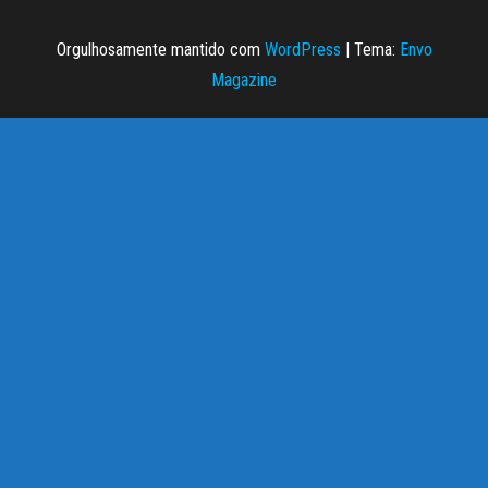
Orgulhosamente mantido com
WordPress
|
Tema:
Envo
Magazine