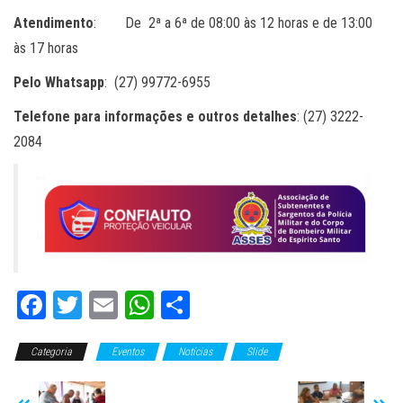
Atendimento
: De 2ª a 6ª de 08:00 às 12 horas e de 13:00
às 17 horas
Pelo Whatsapp
: (27) 99772-6955
Telefone para informações e outros detalhes
: (27) 3222-
2084
Fa
T
E
W
C
ce
wi
m
ha
o
Categoria
bo
tt
Eventos
ail
ts
Notícias
m
Slide
ok
er
A
pa