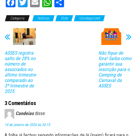
Fa
T
E
W
C
ce
wi
m
ha
o
Categoria
bo
tt
Notícias
ail
ts
Slide
m
Uncategorized
ok
er
A
pa
pp
rti
lh
ASSES registra
Não fique de
ar
salto de 28% no
fora! Saiba como
número de
garantir sua
associados no
inscrição para o
último trimestre
Camping de
comparado ao
Carnaval da
3º trimestre de
ASSES
2025
3 Comentários
Candeias
disse:
14 de janeiro de 2026 às 20:15
A folha já fechou segundo informações de lá (ipajm) ficará para o