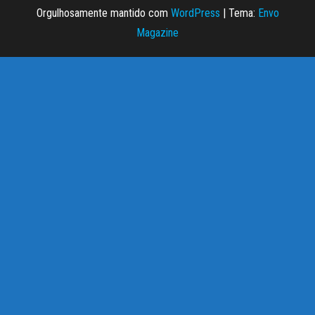
Orgulhosamente mantido com
WordPress
|
Tema:
Envo
Magazine