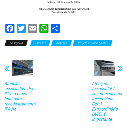
Fa
T
E
W
C
ce
wi
m
ha
o
Categoria
bo
tt
Eventos
ail
ts
Notícias
m
Projeto Político Militar
Slide
ok
er
A
pa
pp
rti
lh
ar
Atenção
Atenção,
associados: Dia
Associado! A
31 é o prazo
sua presença na
final para
Assembleia
recadastramento
Geral
IPAJM
Extraordinária
(AGE) é
importante