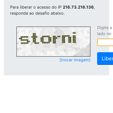
Para liberar o acesso
do IP
216.73.216.136
,
responda ao desafio abaixo.
Digite 
lado no
[trocar imagem]