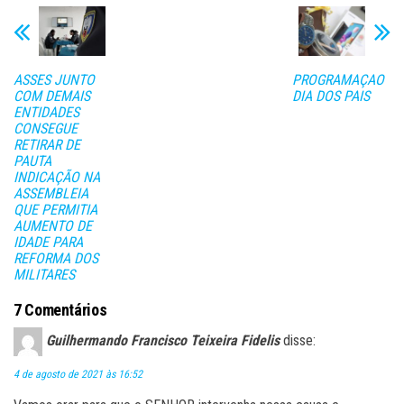
ok
er
A
pa
pp
rti
lh
ASSES JUNTO
PROGRAMAÇAO
ar
COM DEMAIS
DIA DOS PAIS
ENTIDADES
CONSEGUE
RETIRAR DE
PAUTA
INDICAÇÃO NA
ASSEMBLEIA
QUE PERMITIA
AUMENTO DE
IDADE PARA
REFORMA DOS
MILITARES
7 Comentários
Guilhermando Francisco Teixeira Fidelis
disse:
4 de agosto de 2021 às 16:52