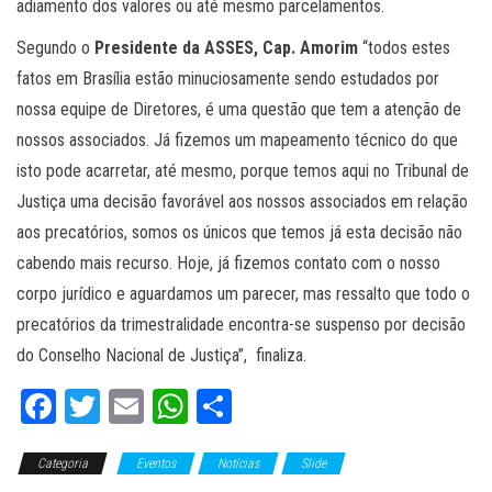
adiamento dos valores ou até mesmo parcelamentos.
Segundo o
Presidente da ASSES, Cap. Amorim
“todos estes
fatos em Brasília estão minuciosamente sendo estudados por
nossa equipe de Diretores, é uma questão que tem a atenção de
nossos associados. Já fizemos um mapeamento técnico do que
isto pode acarretar, até mesmo, porque temos aqui no Tribunal de
Justiça uma decisão favorável aos nossos associados em relação
aos precatórios, somos os únicos que temos já esta decisão não
cabendo mais recurso. Hoje, já fizemos contato com o nosso
corpo jurídico e aguardamos um parecer, mas ressalto que todo o
precatórios da trimestralidade encontra-se suspenso por decisão
do Conselho Nacional de Justiça”, finaliza.
Fa
T
E
W
C
ce
wi
m
ha
o
Categoria
bo
tt
Eventos
ail
ts
Notícias
m
Slide