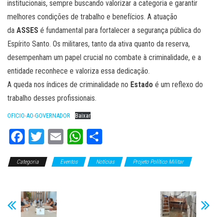
institucionais, sempre buscando valorizar a categoria e garantir
melhores condições de trabalho e benefícios. A atuação
da
ASSES
é fundamental para fortalecer a segurança pública do
Espírito Santo. Os militares, tanto da ativa quanto da reserva,
desempenham um papel crucial no combate à criminalidade, e a
entidade reconhece e valoriza essa dedicação.
A queda nos índices de criminalidade no
Estado
é um reflexo do
trabalho desses profissionais.
OFICIO-AO-GOVERNADOR
Baixar
Fa
T
E
W
C
ce
wi
m
ha
o
Categoria
bo
tt
Eventos
ail
ts
Notícias
m
Projeto Político Militar
Slide
ok
er
A
pa
pp
rti
lh