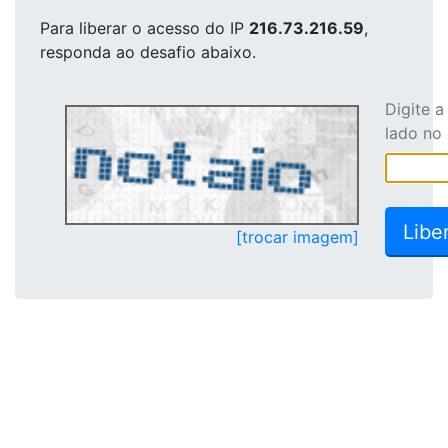
Para liberar o acesso
do IP
216.73.216.59
,
responda ao desafio abaixo.
Digite 
lado no
[trocar imagem]