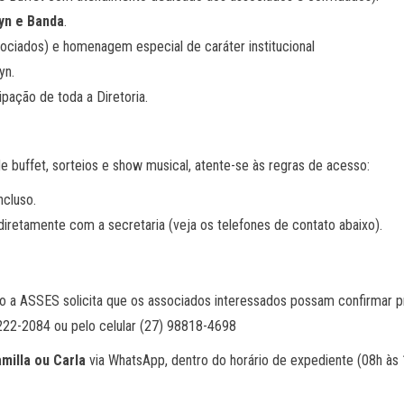
yn e Banda
.
sociados) e homenagem especial de caráter institucional
yn.
ipação de toda a Diretoria.
de buffet, sorteios e show musical, atente-se às regras de acesso:
cluso.
iretamente com a secretaria (veja os telefones de contato abaixo).
a ASSES solicita que os associados interessados possam confirmar pres
222-2084 ou pelo celular (27) 98818-4698
milla ou Carla
via WhatsApp, dentro do horário de expediente (08h às 