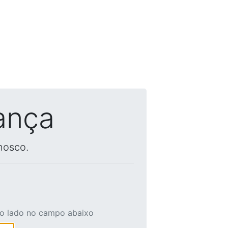
ança
nosco.
ao lado no campo abaixo