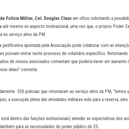
a Polícia Militar, Cel. Douglas Claus
um ofício solicitando a possib
a até mesmo no aspecto motivacional, uma vez que, o próprio Poder Ex
ica no serviço ativo da PM.
a justificativa apontada pela Associação pode colaborar com as inte
es possam entrar neste processo de voluntário específico. Retornando 
uitos de nossos associados comentam que poderia haver um aumento n
resse deles” comenta.
damente 550 policiais que retornaram ao serviço ativo da PM, “temos u
s, a execução plena das atividades militares indo para a reserva, ele
stá dentro das funções institucionais) atender as expectativas dos a
 também para as necessidades do poder público do ES.