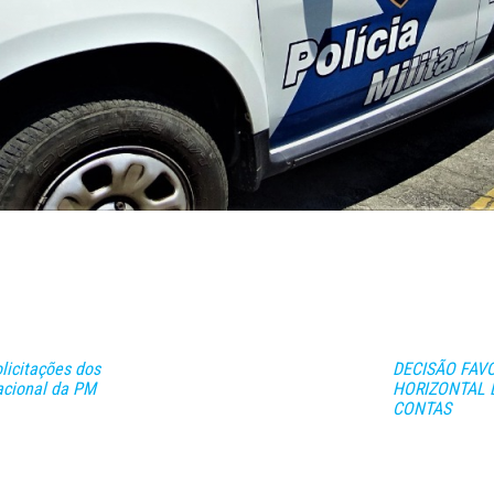
licitações dos
DECISÃO FAV
acional da PM
HORIZONTAL 
CONTAS