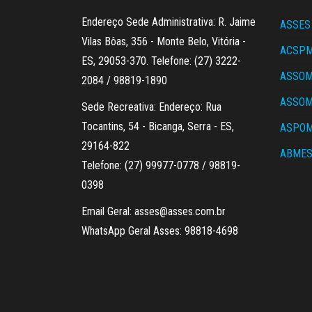
Endereço Sede Administrativa: R. Jaime
ASSES
Vilas Bôas, 356 - Monte Belo, Vitória -
ACSP
ES, 29053-370. Telefone: (27) 3222-
ASSO
2084 / 98819-1890
ASSO
Sede Recreativa: Endereço: Rua
Tocantins, 54 - Bicanga, Serra - ES,
ASPOM
29164-822
ABME
Telefone: (27) 99977-0778 / 98819-
0398
Email Geral: asses@asses.com.br
WhatsApp Geral Asses: 98818-4698