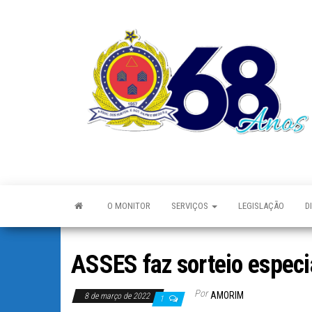
O MONITOR
SERVIÇOS
LEGISLAÇÃO
D
ASSES faz sorteio espec
Por
AMORIM
8 de março de 2022
1