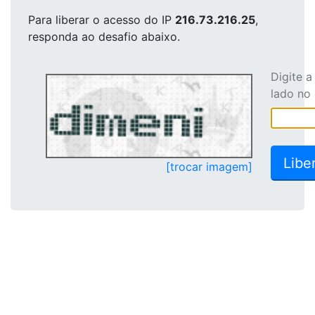
Para liberar o acesso
do IP
216.73.216.25
,
responda ao desafio abaixo.
Digite 
lado no
[trocar imagem]