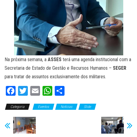
Na próxima semana, a
ASSES
terá uma agenda institucional com a
Secretaria de Estado de Gestão e Recursos Humanos –
SEGER
para tratar de assuntos exclusivamente dos militares.
Fa
T
E
W
C
ce
wi
m
ha
o
Categoria
bo
tt
Eventos
ail
ts
Notícias
m
Slide
ok
er
A
pa
pp
rti