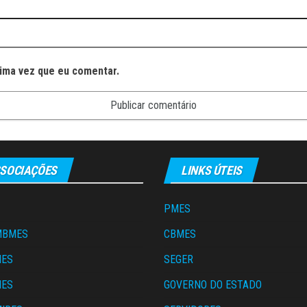
ima vez que eu comentar.
SOCIAÇÕES
LINKS ÚTEIS
PMES
MBMES
CBMES
MES
SEGER
MES
GOVERNO DO ESTADO