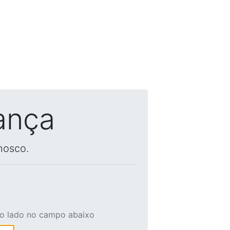
ança
nosco.
ao lado no campo abaixo