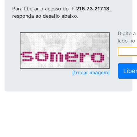
Para liberar o acesso
do IP
216.73.217.13
,
responda ao desafio abaixo.
Digite 
lado no
[trocar imagem]