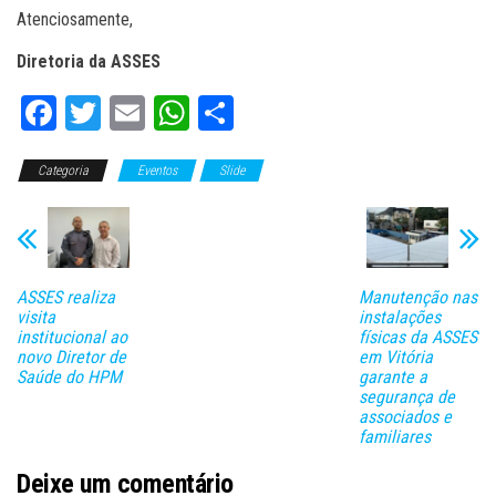
Atenciosamente,
Diretoria da ASSES
Fa
T
E
W
C
ce
wi
m
ha
o
Categoria
bo
tt
Eventos
ail
ts
Slide
m
ok
er
A
pa
pp
rti
lh
ASSES realiza
Manutenção nas
ar
visita
instalações
institucional ao
físicas da ASSES
novo Diretor de
em Vitória
Saúde do HPM
garante a
segurança de
associados e
familiares
Deixe um comentário