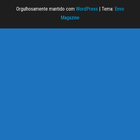
Orgulhosamente mantido com
WordPress
|
Tema:
Envo
Magazine