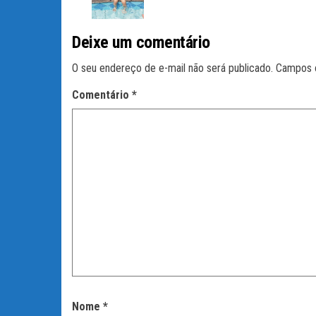
lh
ar
Deixe um comentário
O seu endereço de e-mail não será publicado.
Campos 
Comentário
*
Nome
*