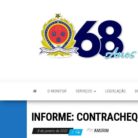
O MONITOR
SERVIÇOS
LEGISLAÇÃO
D
INFORME: CONTRACHEQU
Por
AMORIM
8 de janeiro de 2020
0