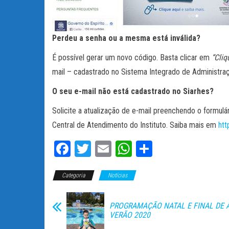
Perdeu a senha ou a mesma está inválida?
É possível gerar um novo código. Basta clicar em
“Cliq
mail – cadastrado no Sistema Integrado de Administra
O seu e-mail não está cadastrado no Siarhes?
Solicite a atualização de e-mail preenchendo o formulár
Central de Atendimento do Instituto. Saiba mais em
htt
Fa
T
E
W
C
ce
wi
m
ha
o
Categoria
bo
tt
Notícias
ail
ts
m
ok
er
A
pa
PROGRAMAÇÃO NATAL E FINAL DE 
pp
rti
VERÃO 2020