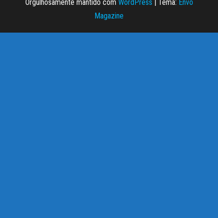
Orgulhosamente mantido com
WordPress
|
Tema:
Envo
Magazine