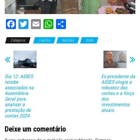
Fa
T
E
W
C
ce
wi
m
ha
o
Categoria
bo
tt
Eventos
ail
ts
Notícias
m
Slide
ok
er
A
pa
pp
rti
lh
Dia 12: ASSES
Ex-presidente da
ar
recebe
ASSES elogia a
associados na
robustez das
Assembleia
contas e a força
Geral para
dos
analisar a
investimentos
prestação de
atuais
contas 2024
Deixe um comentário