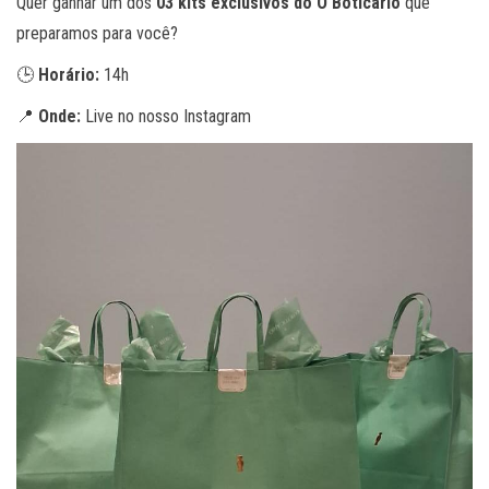
Quer ganhar um dos
03 kits exclusivos do O Boticário
que
preparamos para você?
🕒
Horário:
14h
📍
Onde:
Live no nosso Instagram