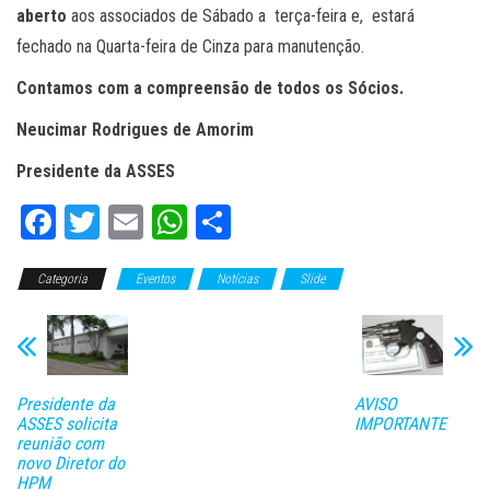
aberto
aos associados de Sábado a terça-feira e, estará
fechado na Quarta-feira de Cinza para manutenção.
Contamos com a compreensão de todos os Sócios.
Neucimar Rodrigues de Amorim
Presidente da ASSES
Fa
T
E
W
C
ce
wi
m
ha
o
Categoria
bo
tt
Eventos
ail
ts
Notícias
m
Slide
ok
er
A
pa
pp
rti
lh
Presidente da
AVISO
ar
ASSES solicita
IMPORTANTE
reunião com
novo Diretor do
HPM