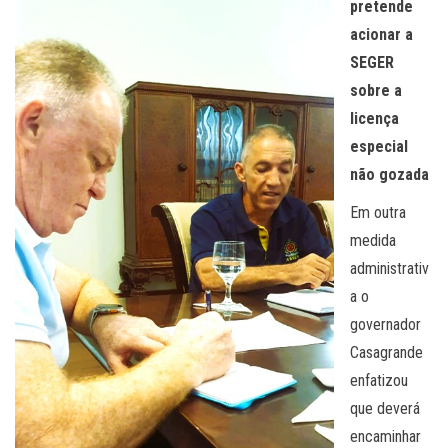
pretende
acionar a
SEGER
sobre a
licença
especial
não gozada
Em outra
medida
administrativ
a o
governador
Casagrande
enfatizou
que deverá
encaminhar