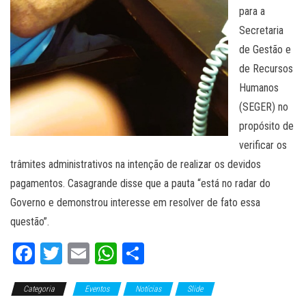
para a
Secretaria
de Gestão e
de Recursos
Humanos
(SEGER) no
propósito de
verificar os
trâmites administrativos na intenção de realizar os devidos
pagamentos. Casagrande disse que a pauta “está no radar do
Governo e demonstrou interesse em resolver de fato essa
questão”.
Fa
T
E
W
C
ce
wi
m
ha
o
Categoria
bo
tt
Eventos
ail
ts
Notícias
m
Slide