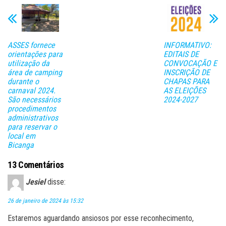
ok
er
A
pa
pp
rti
lh
ASSES fornece
INFORMATIVO:
ar
orientações para
EDITAIS DE
utilização da
CONVOCAÇÃO E
área de camping
INSCRIÇÃO DE
durante o
CHAPAS PARA
carnaval 2024.
AS ELEIÇÕES
São necessários
2024-2027
procedimentos
administrativos
para reservar o
local em
Bicanga
13 Comentários
Jesiel
disse:
26 de janeiro de 2024 às 15:32
Estaremos aguardando ansiosos por esse reconhecimento,