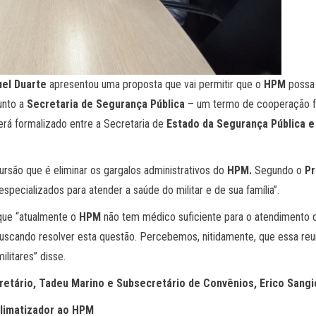
uel Duarte
apresentou uma proposta que vai permitir que o
HPM
possa 
unto a
Secretaria de Segurança Pública
– um termo de cooperação foi
erá formalizado entre a Secretaria de
Estado da Segurança Pública e
ursão que é eliminar os gargalos administrativos do
HPM.
Segundo o
Pr
specializados para atender a saúde do militar e de sua família”.
que “atualmente o
HPM
não tem médico suficiente para o atendimento de 
scando resolver esta questão. Percebemos, nitidamente, que essa reun
ilitares” disse.
etário, Tadeu Marino e Subsecretário de Convênios, Erico Sangi
limatizador ao HPM