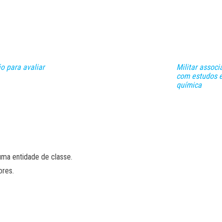
o para avaliar
Militar assoc
com estudos e
química
uma entidade de classe.
ores.