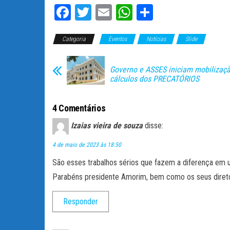
Fa
T
E
W
C
ce
wi
m
ha
o
Categoria
bo
tt
Eventos
ail
ts
Notícias
m
Slide
ok
er
A
pa
Governo e ASSES iniciam mobilizaçã
pp
rti
cálculos dos PRECATÓRIOS
lh
ar
4 Comentários
Izaias vieira de souza
disse:
4 de maio de 2023 às 18:50
São esses trabalhos sérios que fazem a diferença em 
Parabéns presidente Amorim, bem como os seus diret
Responder