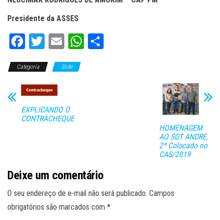
Presidente da ASSES
Fa
T
E
W
C
ce
wi
m
ha
o
Categoria
bo
tt
Slide
ail
ts
m
ok
er
A
pa
pp
rti
EXPLICANDO O
lh
CONTRACHEQUE
HOMENAGEM
ar
AO SGT ANDRE,
2º Colocado no
CAS/2019
Deixe um comentário
O seu endereço de e-mail não será publicado.
Campos
obrigatórios são marcados com
*