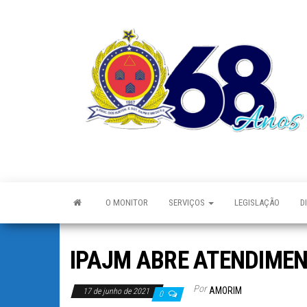
O MONITOR
SERVIÇOS
LEGISLAÇÃO
D
IPAJM ABRE ATENDIME
Por
AMORIM
17 de junho de 2021
0