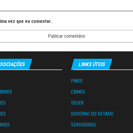
ima vez que eu comentar.
SOCIAÇÕES
LINKS ÚTEIS
PMES
MBMES
CBMES
MES
SEGER
MES
GOVERNO DO ESTADO
IRES
SERVIDORES