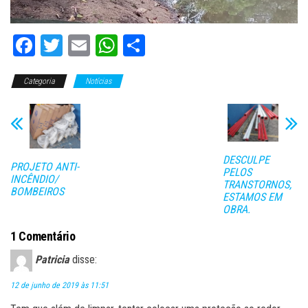
Fa
T
E
W
C
ce
wi
m
ha
o
Categoria
bo
tt
Notícias
ail
ts
m
ok
er
A
pa
pp
rti
lh
DESCULPE
PROJETO ANTI-
ar
PELOS
INCÊNDIO/
TRANSTORNOS,
BOMBEIROS
ESTAMOS EM
OBRA.
1 Comentário
Patricia
disse:
12 de junho de 2019 às 11:51