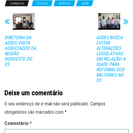
Categoria
bo
tt
Eventos
ail
ts
Notícias
m
Slide
ok
er
A
pa
pp
rti
lh
DIRETORIA DA
ASSES BUSCA
ar
ASSES VISITA
EVITAR
ASSOCIADOS DA
ALTERAÇÕES
REGIÃO
LEGISLATIVAS
NOROESTE DO
EM RELAÇÃO A
ES
IDADE PARA
REFORMA DOS
MILITARES NO
ES
Deixe um comentário
O seu endereço de e-mail não será publicado.
Campos
obrigatórios são marcados com
*
Comentário
*