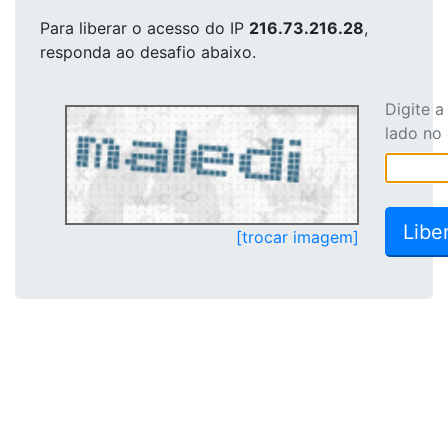
Para liberar o acesso
do IP
216.73.216.28
,
responda ao desafio abaixo.
Digite 
lado no
[trocar imagem]