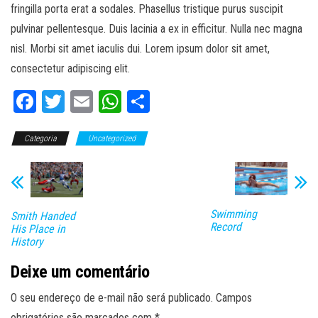
fringilla porta erat a sodales. Phasellus tristique purus suscipit
pulvinar pellentesque. Duis lacinia a ex in efficitur. Nulla nec magna
nisl. Morbi sit amet iaculis dui. Lorem ipsum dolor sit amet,
consectetur adipiscing elit.
Fa
T
E
W
C
ce
wi
m
ha
o
Categoria
bo
tt
Uncategorized
ail
ts
m
ok
er
A
pa
pp
rti
lh
Swimming
Smith Handed
Record
His Place in
ar
History
Deixe um comentário
O seu endereço de e-mail não será publicado.
Campos
obrigatórios são marcados com
*