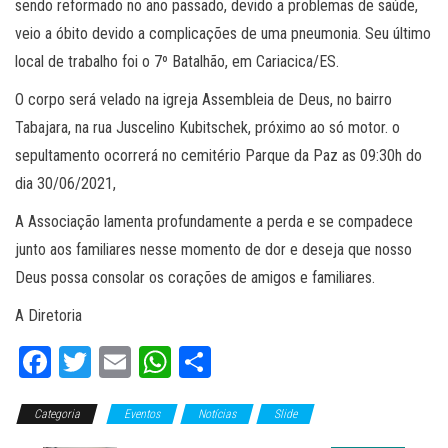
sendo reformado no ano passado, devido a problemas de saúde,
veio a óbito devido a complicações de uma pneumonia. Seu último
local de trabalho foi o 7º Batalhão, em Cariacica/ES.
O corpo será velado na igreja Assembleia de Deus, no bairro
Tabajara, na rua Juscelino Kubitschek, próximo ao só motor. o
sepultamento ocorrerá no cemitério Parque da Paz as 09:30h do
dia 30/06/2021,
A Associação lamenta profundamente a perda e se compadece
junto aos familiares nesse momento de dor e deseja que nosso
Deus possa consolar os corações de amigos e familiares.
A Diretoria
Fa
T
E
W
C
ce
wi
m
ha
o
Categoria
bo
tt
Eventos
ail
ts
Notícias
m
Slide