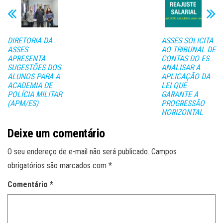
ok
er
A
pa
pp
rti
lh
DIRETORIA DA
ASSES SOLICITA
ar
ASSES
AO TRIBUNAL DE
APRESENTA
CONTAS DO ES
SUGESTÕES DOS
ANALISAR A
ALUNOS PARA A
APLICAÇÃO DA
ACADEMIA DE
LEI QUE
POLÍCIA MILITAR
GARANTE A
(APM/ES)
PROGRESSÃO
HORIZONTAL
Deixe um comentário
O seu endereço de e-mail não será publicado.
Campos
obrigatórios são marcados com
*
Comentário
*