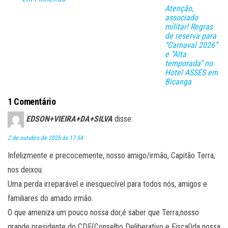
lh
Atenção,
ar
associado
militar! Regras
de reserva para
“Carnaval 2026”
e “Alta
temporada” no
Hotel ASSES em
Bicanga
1 Comentário
EDSON+VIEIRA+DA+SILVA
disse:
2 de outubro de 2025 às 17:54
Infelizmente e precocemente, nosso amigo/irmão, Capitão Terra,
nos deixou.
Uma perda irreparável e inesquecível para todos nós, amigos e
familiares do amado irmão.
O que ameniza um pouco nossa dor,é saber que Terra,nosso
grande presidente do CDF(Conselho Deliberativo e Fiscal)da nossa