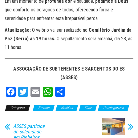
Em um momento de
profunda dor
e saudade,
pedimos a Deus
que conforte os corações de todos, oferecendo força e
serenidade para enfrentar esta irreparável perda.
Atualização:
O velório vai ser realizado no
Cemitério Jardim da
Paz (Serra) às 19 horas.
O sepultamento será amanhã, dia 28, às
11 horas.
ASSOCIAÇÃO DE SUBTENENTES E SARGENTOS DO ES
(ASSES)
Fa
T
E
W
C
ce
wi
m
ha
o
Categoria
bo
tt
Eventos
ail
ts
Notícias
m
Slide
Uncategorized
ok
er
A
pa
ASSES participa
pp
rti
de solenidade
em Pinheiros